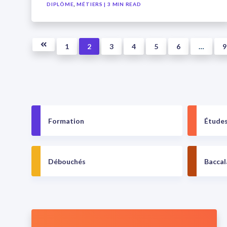
,
DIPLÔME
MÉTIERS
| 3 MIN READ
1
2
3
4
5
6
…
9
Formation
Études
Débouchés
Baccal