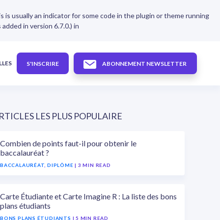
s is usually an indicator for some code in the plugin or theme running
dded in version 6.7.0.) in
LLES
S'INSCRIRE
ABONNEMENT NEWSLETTER
RTICLES LES PLUS POPULAIRE
Combien de points faut-il pour obtenir le
baccalauréat ?
BACCALAURÉAT
,
DIPLÔME
| 3 MIN READ
Carte Étudiante et Carte Imagine R : La liste des bons
plans étudiants
BONS PLANS ÉTUDIANTS
| 5 MIN READ