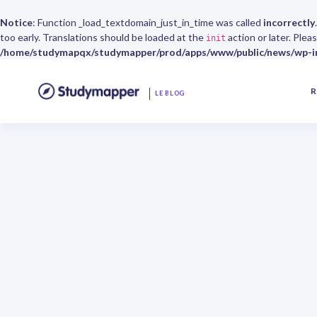
Notice
: Function _load_textdomain_just_in_time was called
incorrectly
too early. Translations should be loaded at the
action or later. Ple
init
/home/studymapqx/studymapper/prod/apps/www/public/news/wp-in
R
LE BLOG