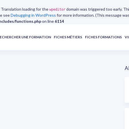
. Translation loading for the
domain was triggered too early. Thi
wpeditor
ase see
Debugging in WordPress
for more information. (This message was a
cludes/functions.php
on line
6114
ECHERCHER UNE FORMATION
FICHES MÉTIERS
FICHES FORMATIONS
VI
A