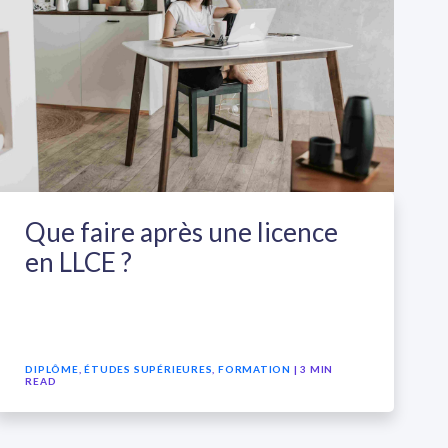
Que faire après une licence
en LLCE ?
DIPLÔME
,
ÉTUDES SUPÉRIEURES
,
FORMATION
| 3 MIN
READ