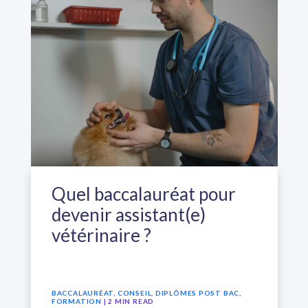
Quel baccalauréat pour
devenir assistant(e)
vétérinaire ?
BACCALAURÉAT
,
CONSEIL
,
DIPLÔMES POST BAC
,
FORMATION
| 2 MIN READ