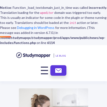
Notice
: Function _load_textdomain_just_in_time was called
incorrectly
.
Translation loading for the
domain was triggered too early.
wpeditor
This is usually an indicator for some code in the plugin or theme running
too early. Translations should be loaded at the
action or later.
init
Please see
Debugging in WordPress
for more information. (This
message was added in version 6.7.0.) in
/home/studymapqx/studymapper/prod/apps/www/public/news/wp-
includes/functions.php
on line
6114
LE BLOG
ABONNEMENT
NEWSLETTER