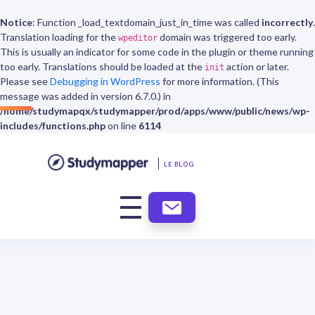
Notice
: Function _load_textdomain_just_in_time was called
incorrectly
.
Translation loading for the
domain was triggered too early.
wpeditor
This is usually an indicator for some code in the plugin or theme running
too early. Translations should be loaded at the
action or later.
init
Please see
Debugging in WordPress
for more information. (This
message was added in version 6.7.0.) in
/home/studymapqx/studymapper/prod/apps/www/public/news/wp-
includes/functions.php
on line
6114
LE BLOG
ABONNEMENT
NEWSLETTER