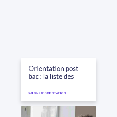
Orientation post-
bac : la liste des
salons étudiants en
ligne 2021
SALONS D'ORIENTATION