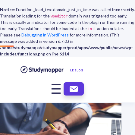
Notice
: Function _load_textdomain_just_in_time was called
incorrectly
.
Translation loading for the
domain was triggered too early.
wpeditor
This is usually an indicator for some code in the plugin or theme running
too early. Translations should be loaded at the
action or later.
init
Please see
Debugging in WordPress
for more information. (This
message was added in version 6.7.0.) in
/home/studymapqx/studymapper/prod/apps/www/public/news/wp-
includes/functions.php
on line
6114
LE BLOG
ABONNEMENT
NEWSLETTER