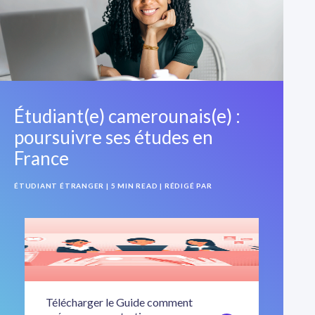
Étudiant(e) camerounais(e) :
poursuivre ses études en
France
ÉTUDIANT ÉTRANGER
| 5 MIN READ
| RÉDIGÉ PAR
Télécharger le Guide comment