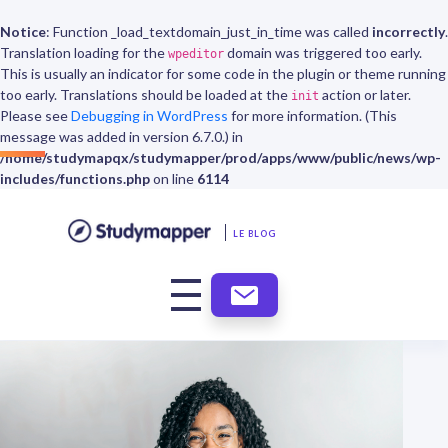
Notice
: Function _load_textdomain_just_in_time was called
incorrectly
.
Translation loading for the
domain was triggered too early.
wpeditor
This is usually an indicator for some code in the plugin or theme running
too early. Translations should be loaded at the
action or later.
init
Please see
Debugging in WordPress
for more information. (This
message was added in version 6.7.0.) in
/home/studymapqx/studymapper/prod/apps/www/public/news/wp-
includes/functions.php
on line
6114
LE BLOG
ABONNEMENT
NEWSLETTER