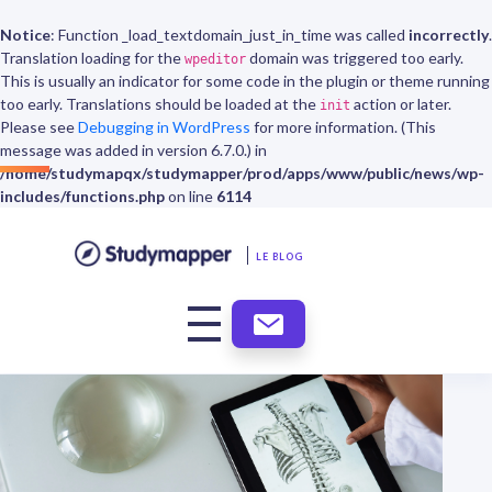
Notice
: Function _load_textdomain_just_in_time was called
incorrectly
.
Translation loading for the
domain was triggered too early.
wpeditor
This is usually an indicator for some code in the plugin or theme running
too early. Translations should be loaded at the
action or later.
init
Please see
Debugging in WordPress
for more information. (This
message was added in version 6.7.0.) in
/home/studymapqx/studymapper/prod/apps/www/public/news/wp-
includes/functions.php
on line
6114
LE BLOG
ABONNEMENT
NEWSLETTER