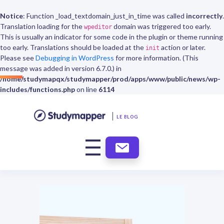
Notice
: Function _load_textdomain_just_in_time was called
incorrectly
.
Translation loading for the
domain was triggered too early.
wpeditor
This is usually an indicator for some code in the plugin or theme running
too early. Translations should be loaded at the
action or later.
init
Please see
Debugging in WordPress
for more information. (This
message was added in version 6.7.0.) in
/home/studymapqx/studymapper/prod/apps/www/public/news/wp-
includes/functions.php
on line
6114
LE BLOG
ABONNEMENT
NEWSLETTER